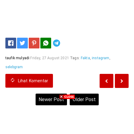
Telegram
taufik mulyadi
Friday, 27 August 2021
Tags:
Fakta
,
instagram
,
selebgram
Lihat
Komentar
Newer Post
Older Post
Home
View web version