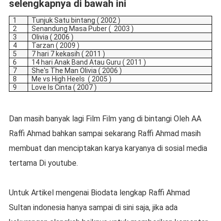
selengkapnya di bawah ini
1
Tunjuk Satu bintang ( 2002 )
2
Senandung Masa Puber (
2003 )
3
Olivia ( 2006 )
4
Tarzan ( 2009 )
5
7 hari 7 kekasih ( 2011 )
6
14 hari Anak Band Atau Guru ( 2011 )
7
She's The Man Olivia ( 2006 )
8
Me vs High Heels
( 2005 )
9
Love Is Cinta ( 2007 )
Dan masih banyak lagi Film Film yang di bintangi Oleh AA
Raffi Ahmad bahkan sampai sekarang Raffi Ahmad masih
membuat dan menciptakan karya karyanya di sosial media
tertama Di youtube.
Untuk Artikel mengenai Biodata lengkap Raffi Ahmad
Sultan indonesia hanya sampai di sini saja, jika ada