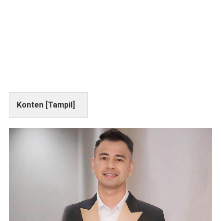
Konten [
Tampil
]