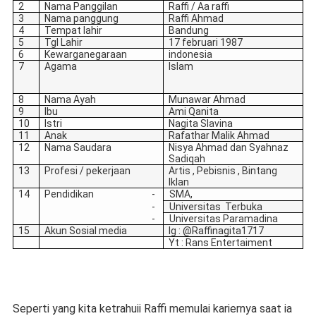
2
Nama Panggilan
Raffi / Aa raffi
3
Nama panggung
Raffi Ahmad
4
Tempat lahir
Bandung
5
Tgl Lahir
17 februari 1987
6
Kewarganegaraan
indonesia
7
Agama
Islam
8
Nama Ayah
Munawar Ahmad
9
Ibu
Ami Qanita
10
Istri
Nagita Slavina
11
Anak
Rafathar Malik Ahmad
12
Nama Saudara
Nisya Ahmad dan Syahnaz
Sadiqah
13
Profesi / pekerjaan
Artis , Pebisnis , Bintang
Iklan
14
Pendidikan
-
SMA,
-
Universitas
Terbuka
-
Universitas Paramadina
15
Akun Sosial media
Ig : @Raffinagita1717
Yt : Rans Entertaiment
Seperti yang kita ketrahuii Raffi memulai kariernya saat ia