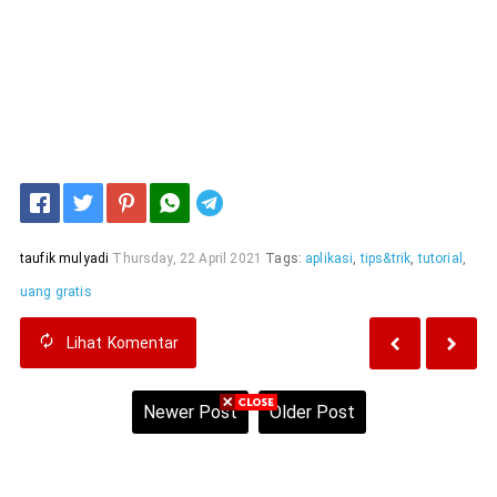
Telegram
taufik mulyadi
Thursday, 22 April 2021
Tags:
aplikasi
,
tips&trik
,
tutorial
,
uang gratis
Lihat
Komentar
Newer Post
Older Post
Home