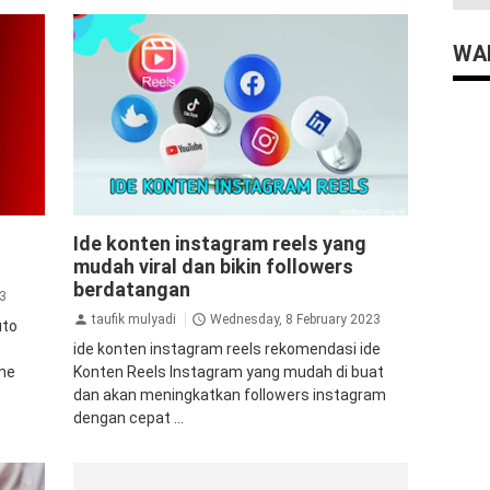
WAD
uto
aplikasi
instagram
Reels Instagram
Ide konten instagram reels yang
mudah viral dan bikin followers
ram
gram
berdatangan
23
taufik mulyadi
Wednesday, 8 February 2023
uto
ide konten instagram reels rekomendasi ide
.me
Konten Reels Instagram yang mudah di buat
dan akan meningkatkan followers instagram
dengan cepat ...