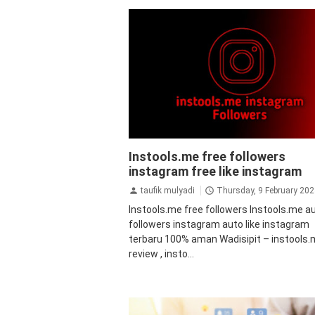
aplikasi
aplikasi penambah followers
a
Instools.me free followers
followers instagram
bot followers
instagram free like instagram
instagram
followers
followers instag
instan
instagram
jasa followers insta
taufik mulyadi
Thursday, 9 February 20
tutorial
Instools.me free followers Instools.me a
followers instagram auto like instagram
terbaru 100% aman Wadisipit – instools
review , insto...