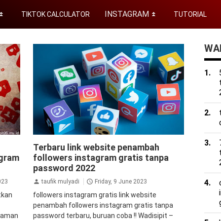
INSTAGRAM
TIKTOK CALCULATOR
TUTORIAL
⏬
⏬
WAD
uto
aplikasi
aplikasi penambah followers
auto
Terbaru link website penambah
ers
followers instagram
Auto Views Instagram
agram
followers instagram gratis tanpa
instan
followers
followers instagram gratis
kipci
followers instagram instan
password 2022
instagram
jasa
followers instagram
tutorial
023
taufik mulyadi
Friday, 9 June 2023
tkan
followers instagram gratis link website
penambah followers instagram gratis tanpa
2 aman
password terbaru, buruan coba !! Wadisipit –