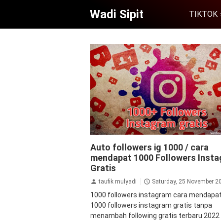
Wadi Sipit
TIKTOK
aplikasi
aplikasi penambah followers
a
Auto followers ig 1000 / cara
followers instagram
followers
follow
mendapat 1000 Followers Inst
instagram gratis
followers instagram 
instagram
Gratis
jasa followers instagram
ta
tips&trik
tutorial
taufik mulyadi
Saturday, 25 November 2
1000 followers instagram cara mendapa
1000 followers instagram gratis tanpa
menambah following gratis terbaru 202