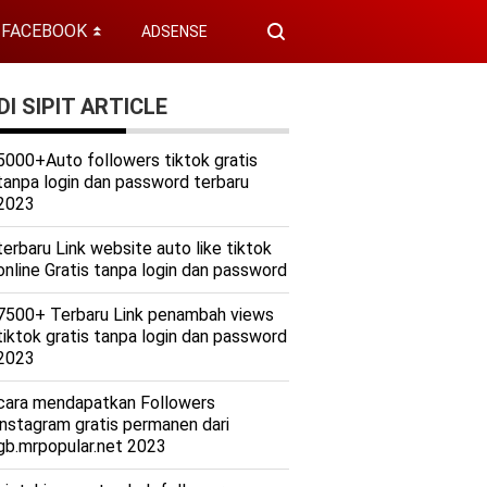
FACEBOOK
ADSENSE
⏬
I SIPIT ARTICLE
5000+Auto followers tiktok gratis
tanpa login dan password terbaru
2023
terbaru Link website auto like tiktok
online Gratis tanpa login dan password
7500+ Terbaru Link penambah views
tiktok gratis tanpa login dan password
2023
cara mendapatkan Followers
instagram gratis permanen dari
gb.mrpopular.net 2023