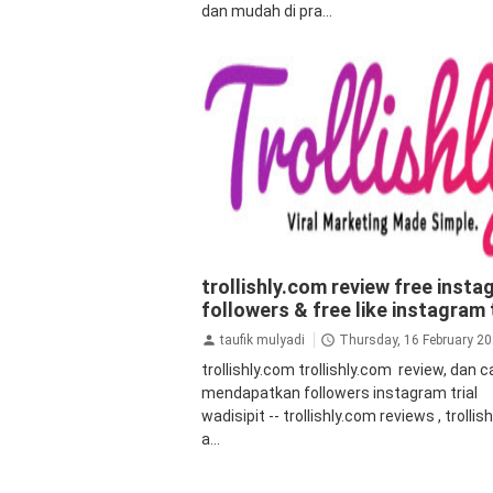
dan mudah di pra...
aplikasi
aplikasi penambah followers
a
trollishly.com review free inst
followers instagram
Auto Views Inst
followers & free like instagram t
bot followers instagram
followers
followers instagram gratis
followers
taufik mulyadi
Thursday, 16 February 2
instagram instan
instagram
trollishly.com trollishly.com review, dan c
mendapatkan followers instagram trial
wadisipit -- trollishly.com reviews , trollis
a...