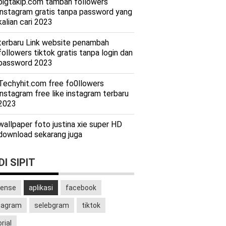
bigtakip.com tambah followers
instagram gratis tanpa password yang
kalian cari 2023
terbaru Link website penambah
followers tiktok gratis tanpa login dan
password 2023
Techyhit.com free fo0llowers
instagram free like instagram terbaru
2023
wallpaper foto justina xie super HD
download sekarang juga
I SIPIT
ense
aplikasi
facebook
tagram
selebgram
tiktok
rial