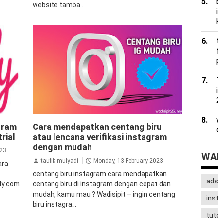
website tamba...
uto
aplikasi
aplikasi penambah followers
agram
Cara mendapatkan centang biru
agram
followers
instagram
tips&trik
tutorial
rial
atau lencana verifikasi instagram
dengan mudah
023
WAD
taufik mulyadi
Monday, 13 February 2023
ara
centang biru instagram cara mendapatkan
ads
hly.com
centang biru di instagram dengan cepat dan
mudah, kamu mau ? Wadisipit – ingin centang
ins
biru instagra...
tuto