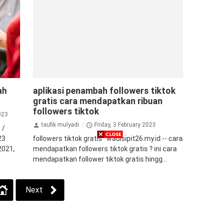
aplikasi
aplikasi penambah followers
tiktok
ah
aplikasi penambah followers tiktok
tips&trik
gratis cara mendapatkan ribuan
followers tiktok
023
taufik mulyadi
Friday, 3 February 2023
 /
23
followers tiktok gratis wadisipit26.my.id -- cara
 2021,
mendapatkan followers tiktok gratis ? ini cara
mendapatkan follower tiktok gratis hingg...
Next