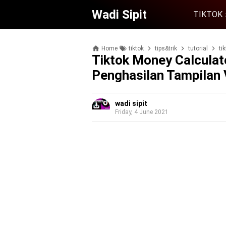
Wadi Sipit
TIKTOK
Home
tiktok
tips&trik
tutorial
tik
Tiktok Money Calculat
Penghasilan Tampilan
wadi sipit
Friday, 4 June 2021