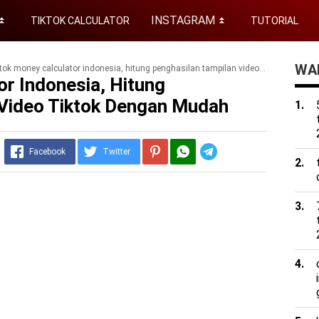
INSTAGRAM
TIKTOK CALCULATOR
TUTORIAL
⏬
⏬
WAD
tok money calculator indonesia, hitung penghasilan tampilan video tiktok dengan mudah
or Indonesia, Hitung
 Video Tiktok Dengan Mudah
Telegram
Facebook
Twitter