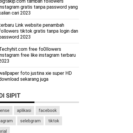
bigtakip.com tambah followers
instagram gratis tanpa password yang
kalian cari 2023
terbaru Link website penambah
followers tiktok gratis tanpa login dan
password 2023
Techyhit.com free fo0llowers
instagram free like instagram terbaru
2023
wallpaper foto justina xie super HD
download sekarang juga
I SIPIT
ense
aplikasi
facebook
tagram
selebgram
tiktok
rial