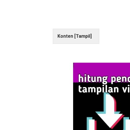
Konten [
Tampil
]