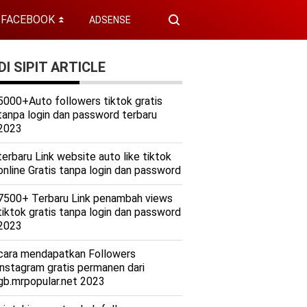
FACEBOOK
ADSENSE
⏬
I SIPIT ARTICLE
5000+Auto followers tiktok gratis
tanpa login dan password terbaru
2023
terbaru Link website auto like tiktok
online Gratis tanpa login dan password
7500+ Terbaru Link penambah views
tiktok gratis tanpa login dan password
2023
cara mendapatkan Followers
instagram gratis permanen dari
gb.mrpopular.net 2023