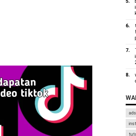
WAD
ads
ins
tuto