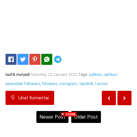
Telegram
taufik mulyadi
Saturday, 22 January 2022
Tags:
aplikasi
,
aplikasi
penambah followers
,
followers
,
instagram
,
tips&trik
,
tutorial
Lihat
Komentar
Newer Post
Older Post
Home