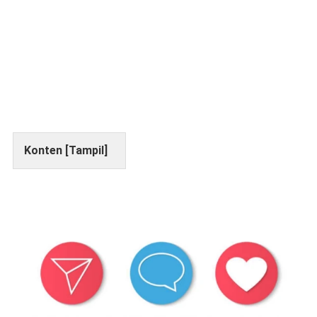
Konten [
Tampil
]