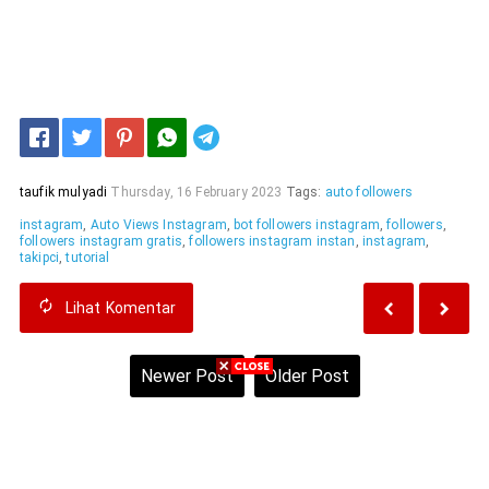
Telegram
taufik mulyadi
Thursday, 16 February 2023
Tags:
auto followers
instagram
,
Auto Views Instagram
,
bot followers instagram
,
followers
,
followers instagram gratis
,
followers instagram instan
,
instagram
,
takipci
,
tutorial
Lihat
Komentar
Newer Post
Older Post
Home
View web version