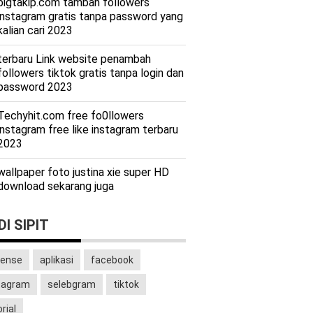
bigtakip.com tambah followers
instagram gratis tanpa password yang
kalian cari 2023
terbaru Link website penambah
followers tiktok gratis tanpa login dan
password 2023
Techyhit.com free fo0llowers
instagram free like instagram terbaru
2023
wallpaper foto justina xie super HD
download sekarang juga
I SIPIT
ense
aplikasi
facebook
tagram
selebgram
tiktok
rial