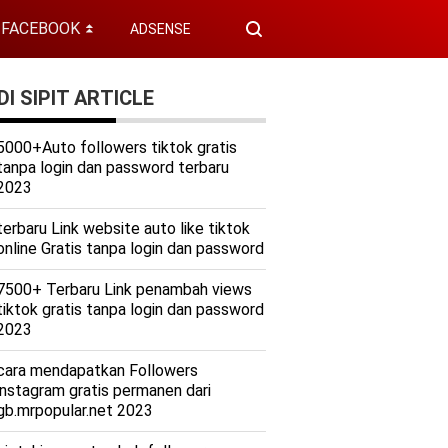
FACEBOOK
ADSENSE
⏬
I SIPIT ARTICLE
5000+Auto followers tiktok gratis
tanpa login dan password terbaru
2023
terbaru Link website auto like tiktok
online Gratis tanpa login dan password
7500+ Terbaru Link penambah views
tiktok gratis tanpa login dan password
2023
cara mendapatkan Followers
instagram gratis permanen dari
gb.mrpopular.net 2023