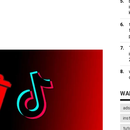
WAD
ads
ins
tuto