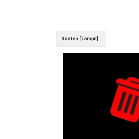
Konten [
Tampil
]