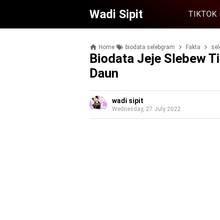
Wadi Sipit
TIKTOK
Home
biodata selebgram
Fakta
se
Biodata Jeje Slebew Ti
Daun
wadi sipit
Wednesday, 27 July 2022