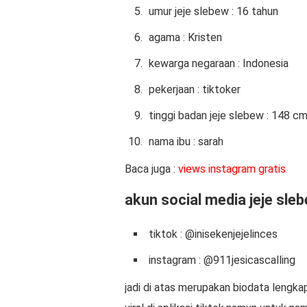
umur jeje slebew : 16 tahun
agama : Kristen
kewarga negaraan : Indonesia
pekerjaan : tiktoker
tinggi badan jeje slebew : 148 c
nama ibu : sarah
Baca juga :
views instagram gratis
akun social media jeje sle
tiktok : @inisekenjejelinces
instagram : @911jesicascalling
jadi di atas merupakan biodata lengka