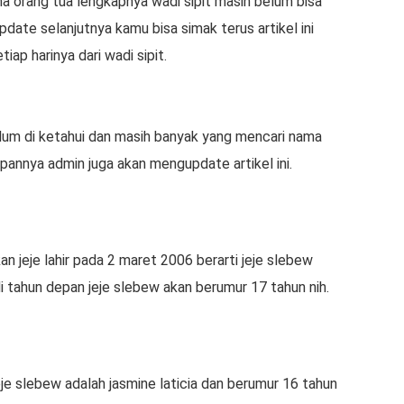
ama orang tua lengkapnya wadi sipit masih belum bisa
ate selanjutnya kamu bisa simak terus artikel ini
iap harinya dari wadi sipit.
lum di ketahui dan masih banyak yang mencari nama
epannya admin juga akan mengupdate artikel ini.
n jeje lahir pada 2 maret 2006 berarti jeje slebew
di tahun depan jeje slebew akan berumur 17 tahun nih.
eje slebew adalah jasmine laticia dan berumur 16 tahun