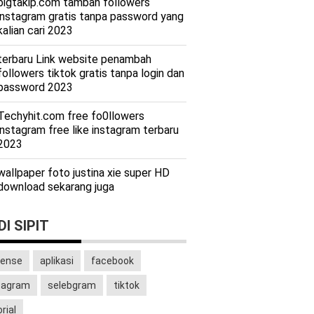
bigtakip.com tambah followers
instagram gratis tanpa password yang
kalian cari 2023
terbaru Link website penambah
followers tiktok gratis tanpa login dan
password 2023
Techyhit.com free fo0llowers
instagram free like instagram terbaru
2023
wallpaper foto justina xie super HD
download sekarang juga
I SIPIT
ense
aplikasi
facebook
tagram
selebgram
tiktok
rial