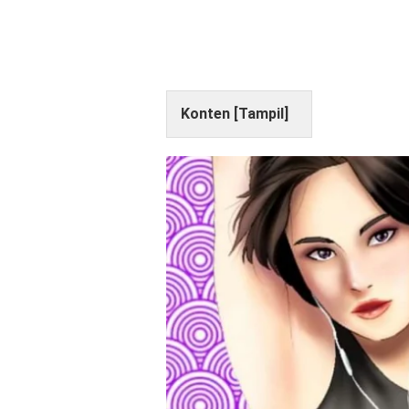
Konten [
Tampil
]