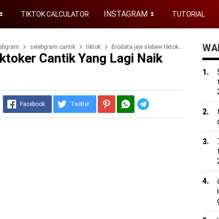
INSTAGRAM
TIKTOK CALCULATOR
TUTORIAL
⏬
⏬
WAD
lebgram
selebgram cantik
tiktok
Biodata jeje slebew tiktoker cantik yang lagi naik daun
ktoker Cantik Yang Lagi Naik
Telegram
Facebook
Twitter