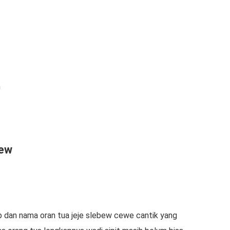
m
bew
p dan nama oran tua jeje slebew cewe cantik yang