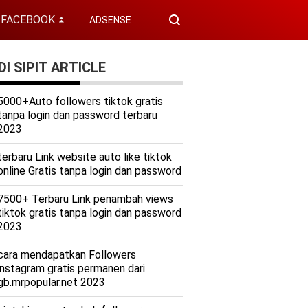
FACEBOOK
ADSENSE
⏬
I SIPIT ARTICLE
5000+Auto followers tiktok gratis
tanpa login dan password terbaru
2023
terbaru Link website auto like tiktok
online Gratis tanpa login dan password
7500+ Terbaru Link penambah views
tiktok gratis tanpa login dan password
2023
cara mendapatkan Followers
instagram gratis permanen dari
gb.mrpopular.net 2023