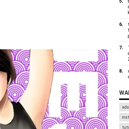
WAD
ads
ins
tuto