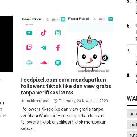
aplikasi penambah followers
tiktok
-
Feedpixel.com cara mendapatkan
tips&trik
tutorial
followers tiktok like dan view gratis
tanpa verifikasi 2023
WAD
taufik mulyadi
Thursday, 23 November 2023
am
am
followers tiktok like dan view gratis tanpa
ads
anel
verifikasi Wadisipit – mendapatkan banyak
followers tiktok di aplikasi tiktok merupakan
ins
sebua...
tuto