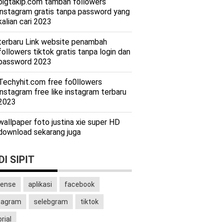
bigtakip.com tambah followers
instagram gratis tanpa password yang
kalian cari 2023
terbaru Link website penambah
followers tiktok gratis tanpa login dan
password 2023
Techyhit.com free fo0llowers
instagram free like instagram terbaru
2023
wallpaper foto justina xie super HD
download sekarang juga
I SIPIT
ense
aplikasi
facebook
tagram
selebgram
tiktok
rial