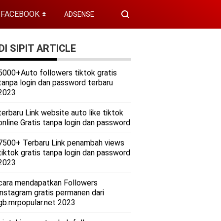
FACEBOOK
ADSENSE
⏬
I SIPIT ARTICLE
5000+Auto followers tiktok gratis
tanpa login dan password terbaru
2023
terbaru Link website auto like tiktok
online Gratis tanpa login dan password
7500+ Terbaru Link penambah views
tiktok gratis tanpa login dan password
2023
cara mendapatkan Followers
instagram gratis permanen dari
gb.mrpopular.net 2023