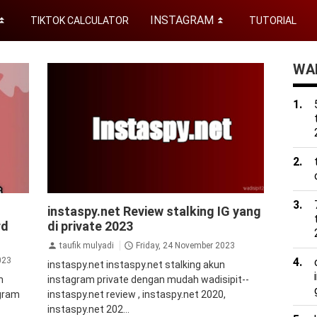
INSTAGRAM
TIKTOK CALCULATOR
TUTORIAL
⏬
⏬
WAD
instagram
private instagram
tips&trik
instaspy.net Review stalking IG yang
tutorial
rd
di private 2023
taufik mulyadi
Friday, 24 November 2023
023
instaspy.net instaspy.net stalking akun
m
instagram private dengan mudah wadisipit--
agram
instaspy.net review , instaspy.net 2020,
instaspy.net 202...