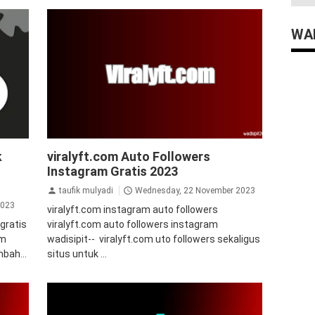
WAD
auto followers instagram
Auto Views
k
viralyft.com Auto Followers
Instagram
bot followers instagram
Instagram Gratis 2023
followers instagram instan
instagram
jasa
followers instagram
takipci
tips&trik
taufik mulyadi
Wednesday, 22 November 2023
tutorial
2023
viralyft.com instagram auto followers
gratis
viralyft.com auto followers instagram
om
wadisipit-- viralyft.com uto followers sekaligus
mbah...
situs untuk ...