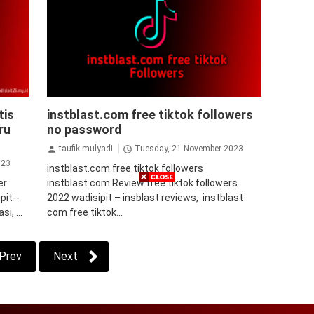
tiktok
tutorial
tis
instblast.com free tiktok followers
ru
no password
taufik mulyadi
Tuesday, 21 November 2023
023
instblast.com free tiktok followers
er
instblast.com Review free tiktok followers
pit--
2022 wadisipit – insblast reviews, instblast
i, ...
com free tiktok...
Prev
Next