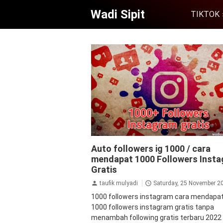
Wadi Sipit
TIKTOK
aplikasi
aplikasi penambah followers
a
Auto followers ig 1000 / cara
followers instagram
followers
follow
mendapat 1000 Followers Inst
instagram gratis
followers instagram 
instagram
Gratis
jasa followers instagram
ta
tips&trik
tutorial
taufik mulyadi
Saturday, 25 November 2
1000 followers instagram cara mendapa
1000 followers instagram gratis tanpa
menambah following gratis terbaru 202