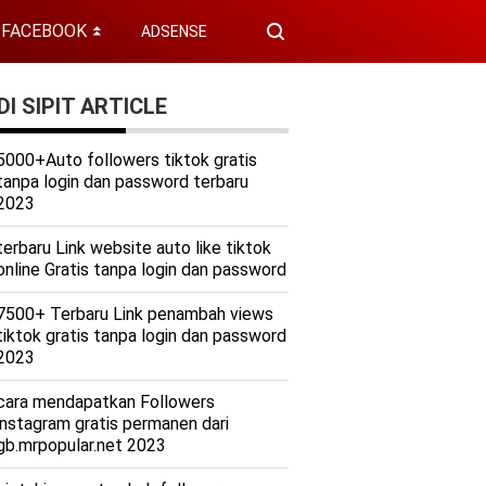
FACEBOOK
ADSENSE
⏬
I SIPIT ARTICLE
5000+Auto followers tiktok gratis
tanpa login dan password terbaru
2023
terbaru Link website auto like tiktok
online Gratis tanpa login dan password
7500+ Terbaru Link penambah views
tiktok gratis tanpa login dan password
2023
cara mendapatkan Followers
instagram gratis permanen dari
gb.mrpopular.net 2023