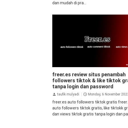
dan mudah di pra...
aplikasi penambah followers
auto vie
freer.es review situs penambah
tiktok
followers
free tiktok followers
followers tiktok & like tiktok gr
tiktok
views tiktok
views tiktok grati
tanpa login dan password
taufik mulyadi
Monday, 6 November 202
freer.es auto followers tiktok gratis freer
auto followers tiktok gratis, like tiktokk g
dan views tiktok gratis tanpa login dan pas