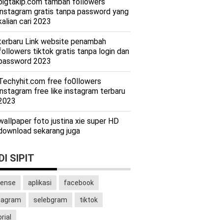
bigtakip.com tambah followers
instagram gratis tanpa password yang
kalian cari 2023
terbaru Link website penambah
followers tiktok gratis tanpa login dan
password 2023
Techyhit.com free fo0llowers
instagram free like instagram terbaru
2023
wallpaper foto justina xie super HD
download sekarang juga
I SIPIT
ense
aplikasi
facebook
tagram
selebgram
tiktok
rial