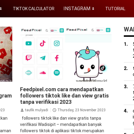
INSTAGRAM
TIKTOK CALCULATOR
TUTORIAL
⏬
⏬
WAD
uto
aplikasi penambah followers
tiktok
Feedpixel.com cara mendapatkan
ers
tips&trik
tutorial
agram
followers tiktok like dan view gratis
instan
kipci
tanpa verifikasi 2023
023
taufik mulyadi
Thursday, 23 November 2023
tkan
followers tiktok like dan view gratis tanpa
verifikasi Wadisipit – mendapatkan banyak
2 aman
followers tiktok di aplikasi tiktok merupakan