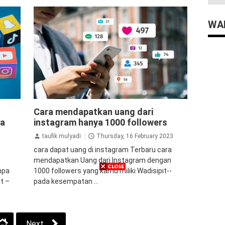
WAD
uto
aplikasi penambah followers
followers
Cara mendapatkan uang dari
agram
instagram
tips&trik
tutorial
pa
instagram hanya 1000 followers
jasa
taufik mulyadi
Thursday, 16 February 2023
cara dapat uang di instagram Terbaru cara
mendapatkan Uang dari Instagram dengan
npa
1000 followers yang kamu miliki Wadisipit--
t –
pada kesempatan ...
Next