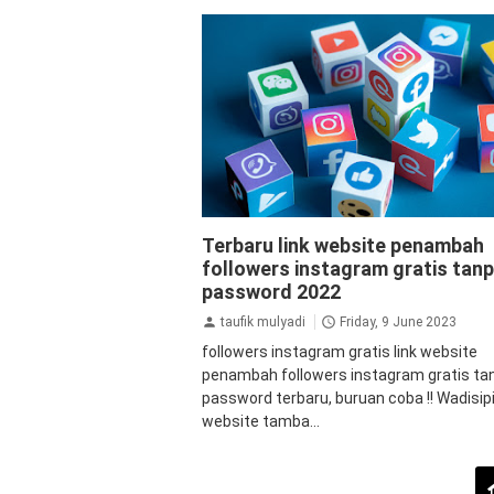
aplikasi
aplikasi penambah followers
a
Terbaru link website penambah
followers instagram
Auto Views Inst
followers instagram gratis tan
followers
followers instagram gratis
followers instagram instan
password 2022
instagram
followers instagram
tutorial
taufik mulyadi
Friday, 9 June 2023
followers instagram gratis link website
penambah followers instagram gratis ta
password terbaru, buruan coba !! Wadisipi
website tamba...