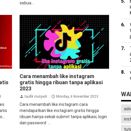
sebua...
ws
aplikasi penambah followers
followers
Cara menambah like instagram
instagram
tips&trik
tutorial
atis
gratis hingga ribuan tanpa aplikasi
s
2023
WAD
3
taufik mulyadi
Monday, 6 November 2023
.es
Cara menambah like instagram cara
ads
ratis
mendapatkan like instagram gratis hingga
...
ribuan hanya sekali submit tanpa aplikasi, login
ins
dan password ...
tuto