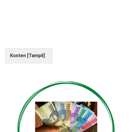
Konten [
Tampil
]