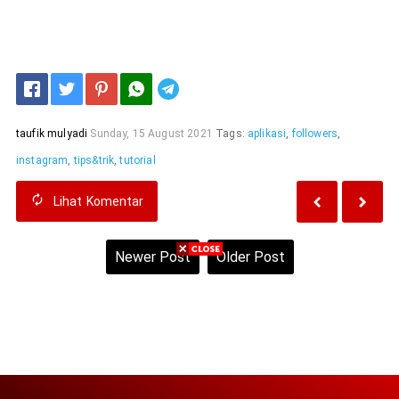
Telegram
taufik mulyadi
Sunday, 15 August 2021
Tags:
aplikasi
,
followers
,
instagram
,
tips&trik
,
tutorial
Lihat
Komentar
Newer Post
Older Post
Home
View web version