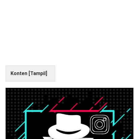
Konten [
Tampil
]