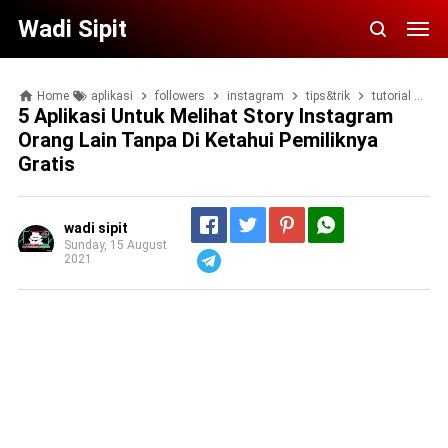
Wadi Sipit
Home
aplikasi
followers
instagram
tips&trik
tutorial
5 
5 Aplikasi Untuk Melihat Story Instagram
Orang Lain Tanpa Di Ketahui Pemiliknya
Gratis
wadi sipit
Sunday, 15 August
2021
Telegram