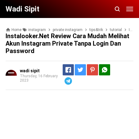
Wadi Sipit
Home
instagram
private instagram
tips&trik
tutorial
Instalooker.net review cara mudah melihat akun instagram private tanpa login dan password
Instalooker.net Review Cara Mudah Melihat
Akun Instagram Private Tanpa Login Dan
Password
wadi sipit
Thursday, 16 February
2023
Telegram