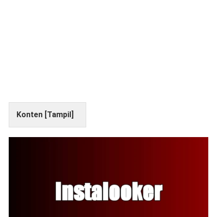
Konten [
Tampil
]