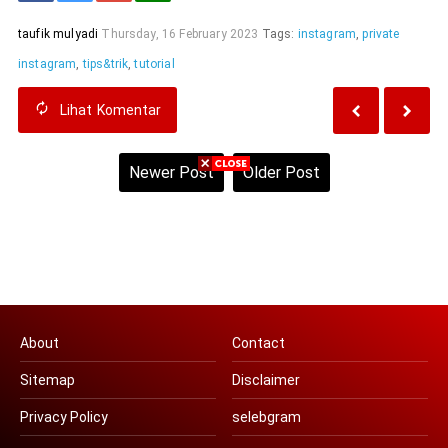
taufik mulyadi
Thursday, 16 February 2023
Tags:
instagram
,
private
instagram
,
tips&trik
,
tutorial
Lihat
Komentar
Newer Post
Older Post
Home
View web version
About
Contact
Sitemap
Disclaimer
Privacy Policy
selebgram