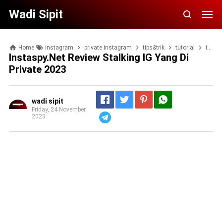
Wadi Sipit
Home
instagram
private instagram
tips&trik
tutorial
instaspy.net Review stalking IG yang di private 2023
Instaspy.net Review Stalking IG Yang Di
Private 2023
wadi sipit
Friday, 24 November
2023
Telegram