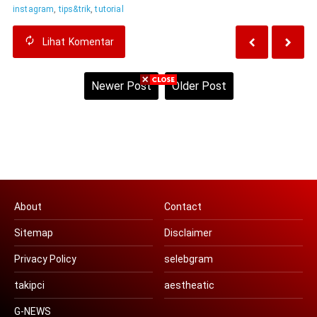
instagram
,
tips&trik
,
tutorial
Lihat
Komentar
Newer Post
Older Post
Home
View web version
About
Contact
Sitemap
Disclaimer
Privacy Policy
selebgram
takipci
aestheatic
G-NEWS