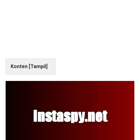
Konten [
Tampil
]