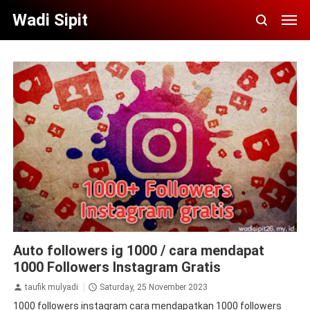
Wadi Sipit
aplikasi
aplikasi penambah followers
auto followers
Auto followers ig 1000 / cara mendapat
instagram
followers
followers instagram gratis
followers
instagram instan
instagram
jasa followers instagram
1000 Followers Instagram Gratis
takipci
tips&trik
tutorial
taufik mulyadi
Saturday, 25 November 2023
1000 followers instagram cara mendapatkan 1000 followers