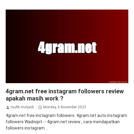
auto followers instagram
Auto Views Instagram
followers
4gram.net free instagram followers review
instagram
tips&trik
tutorial
apakah masih work ?
taufik mulyadi
Monday, 6 November 2023
4gram.net free instagram followers 4gram.net auto instagram
followers Wadisipit -- 4gram.net review , cara mendapatkan
followers instagram ...