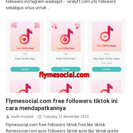
followers instagram wadisipit-- viralyft.com uto followers
sekaligus situs untuk ...
auto followers tiktok
auto views tiktok
flymesocial
Flymesocial.com free followers tiktok ini
followers
free tiktok followers
takipci
tiktok
tips&trik
tutorial
views tiktok
views tiktok gratis
cara mendapatkannya
taufik mulyadi
Tuesday, 21 November 2023
Flymesocial.com free followers tiktok free like tiktok
flymesocial.com auto followers tiktok auto like tiktok gratis