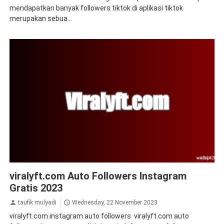
mendapatkan banyak followers tiktok di aplikasi tiktok
merupakan sebua...
auto followers instagram
Auto Views Instagram
bot
viralyft.com Auto Followers Instagram
followers instagram
followers instagram instan
instagram
jasa followers instagram
takipci
tips&trik
tutorial
Gratis 2023
taufik mulyadi
Wednesday, 22 November 2023
viralyft.com instagram auto followers viralyft.com auto