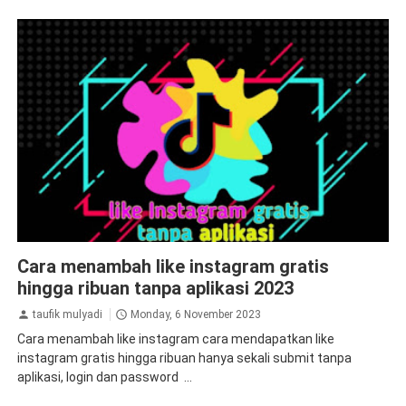
aplikasi penambah followers
followers
instagram
tips&trik
Cara menambah like instagram gratis
tutorial
hingga ribuan tanpa aplikasi 2023
taufik mulyadi
Monday, 6 November 2023
Cara menambah like instagram cara mendapatkan like
instagram gratis hingga ribuan hanya sekali submit tanpa
aplikasi, login dan password ...